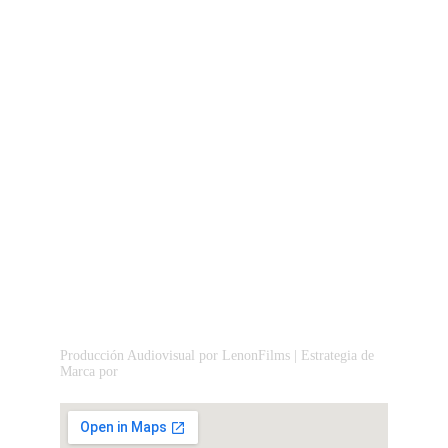
EMAIL
hola@agencialenon.com
TELÉFONO
+34 951 02 70 45
© 2026. All rights reserved.