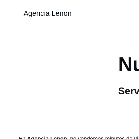
Agencia Lenon
Nu
Serv
En 
Agencia Lenon
, no vendemos minutos de v