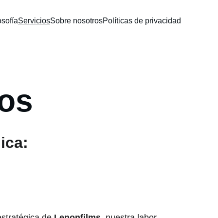
osofía
Servicios
Sobre nosotros
Políticas de privacidad
ios
ica: 
stratégica de 
Lenonfilms
, nuestra labor 