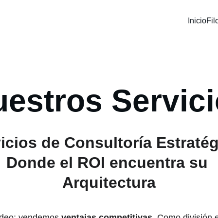
Inicio
Fil
estros Servic
icios de Consultoría Estratég
Donde el ROI encuentra su 
Arquitectura
ídeo; vendemos 
ventajas competitivas
. Como división e