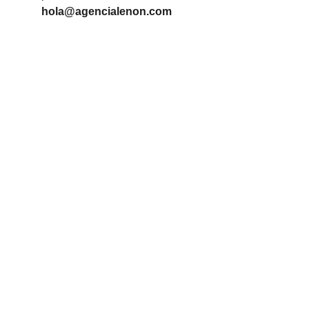
hola@agencialenon.com
Contacto
Estamos aquí para ayudarte siempre.
EMAIL
hola@agencialenon.com
TELÉFONO
+34 951 02 70 45